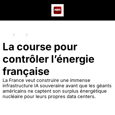
Actus
Podcast
Dev
Home
Posts
La course pour contrôler l’énergie française
La course pour 
contrôler l’énergie 
française
La France veut construire une immense 
infrastructure IA souveraine avant que les géants 
américains ne captent son surplus énergétique 
nucléaire pour leurs propres data centers.