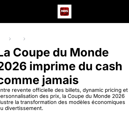
Actus
Podcast
Dev
ome
Posts
La Coupe du Monde 2026 imprime du cash comme jama
La Coupe du Monde 
2026 imprime du cash 
comme jamais
ntre revente officielle des billets, dynamic pricing et 
ersonnalisation des prix, la Coupe du Monde 2026 
llustre la transformation des modèles économiques 
u divertissement.