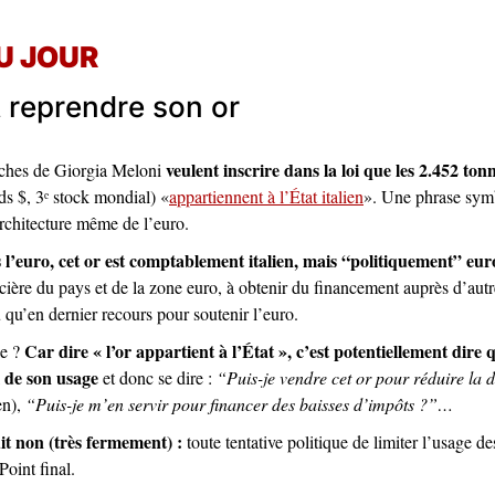
U JOUR 
t reprendre son or 
veulent inscrire dans la loi que les 2.452 ton
ches de Giorgia Meloni 
s $, 3ᵉ stock mondial) «
appartiennent à l’État italien
». Une phrase sym
rchitecture même de l’euro.
 l’euro, cet or est comptablement italien, mais “politiquement” eu
ancière du pays et de la zone euro, à obtenir du financement auprès d’autr
 qu’en dernier recours pour soutenir l’euro.
Car dire « l’or appartient à l’État », c’est potentiellement dire
e ? 
l de son usage
 et donc se dire : 
“Puis-je vendre cet or pour réduire la d
n), 
“Puis-je m’en servir pour financer des baisses d’impôts ?”…
t non (très fermement) : 
toute tentative politique de limiter l’usage des
Point final. 