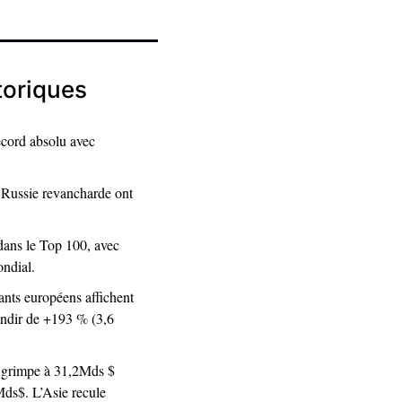
toriques
cord absolu avec 
 Russie revancharde ont 
dans le Top 100, avec 
ndial. 
ants européens affichent 
ndir de +193 % (3,6 
 grimpe à 31,2Mds $ 
ds$. L’Asie recule 