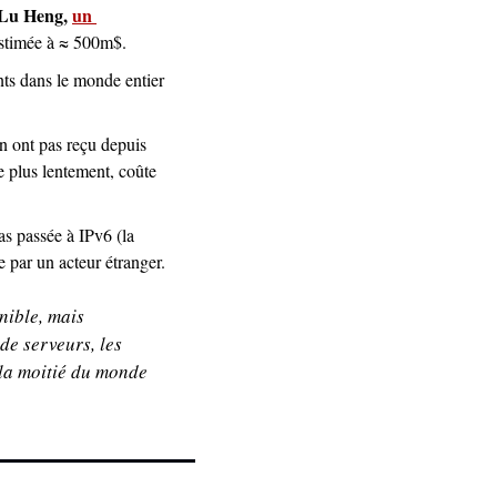
Lu Heng, 
un 
estimée à ≈ 500m$. 
nts dans le monde entier 
n ont pas reçu depuis 
e plus lentement, coûte 
as passée à IPv6 (la 
 par un acteur étranger.
ible, mais 
e serveurs, les 
 la moitié du monde 