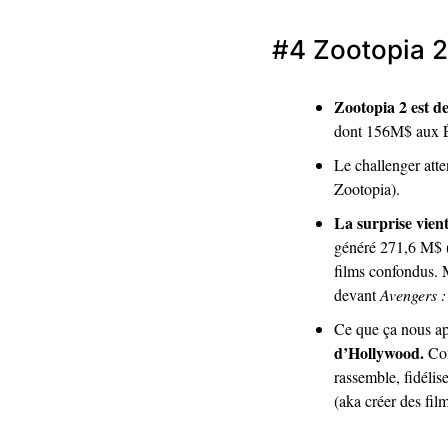
#4 
Zootopia 2
Zootopia 2 est d
dont 156M$ aux Ét
Le challenger atte
Zootopia). 
La surprise vient
généré 271,6 M$ (
films confondus. M
devant 
Avengers 
Ce que ça nous ap
d’Hollywood.
 Co
rassemble, fidéli
(aka créer des film