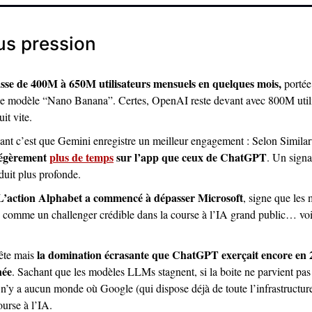
us pression 
se de 400M à 650M utilisateurs mensuels en quelques mois,
 portée
t le modèle “Nano Banana”. Certes, OpenAI reste devant avec 800M util
uit vite.
ssant c’est que Gemini enregistre un meilleur engagement : Selon Simila
égèrement 
plus de temps
 sur l’app que ceux de ChatGPT
. Un signal
duit plus profonde.
L’action Alphabet a commencé à dépasser Microsoft
, signe que les 
comme un challenger crédible dans la course à l’IA grand public… voi
la domination écrasante que ChatGPT exerçait encore en 2
ête mais 
née
. Sachant que les modèles LLMs stagnent, si la boite ne parvient pas 
 n’y a aucun monde où Google (qui dispose déjà de toute l’infrastructure
urse à l’IA.  