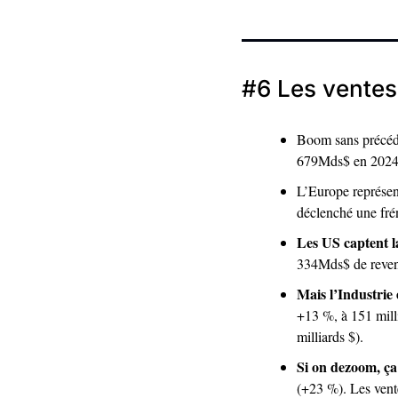
#6
 Les ventes
Boom sans précéden
679Mds$ en 2024, 
L’Europe représent
déclenché une frén
Les US captent l
334Mds$ de revenu
Mais l’Industrie
+13 %, à 151 mill
milliards $). 
Si on dezoom, ça
(+23 %). Les vente