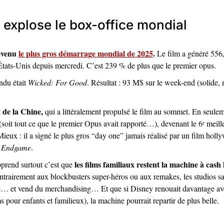
 explose le box-office mondial
evenu 
le plus gros démarrage mondial de 2025
.
 Le film a généré 556
ats-Unis depuis mercredi. C’est 239 % de plus que le premier opus.
ndu était 
Wicked: For Good
. Résultat : 93 M$ sur le week-end (solide, m
 de la Chine,
 qui a littéralement propulsé le film au sommet. En seulemen
soit tout ce que le premier Opus avait rapporté…), devenant le 6ᵉ meill
ieux : il a signé le plus gros “day one” jamais réalisé par un film holl
: Endgame
.  
les films familiaux restent la machine à cash l
prend surtout c’est que 
ntrairement aux blockbusters super-héros ou aux remakes, les studios sa
se… et vend du merchandising… Et que si Disney renouait davantage av
s pour enfants et familieux), la machine pourrait repartir de plus belle. 