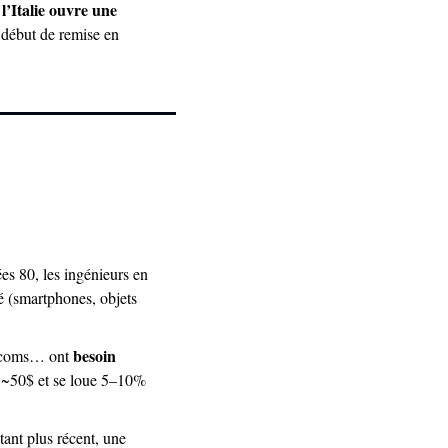
 l’Italie ouvre une 
 début de remise en 
es 80, les ingénieurs en 
 (smartphones, objets 
besoin 
lécoms… ont 
 ~50$ et se loue 5–10% 
nt plus récent, une 