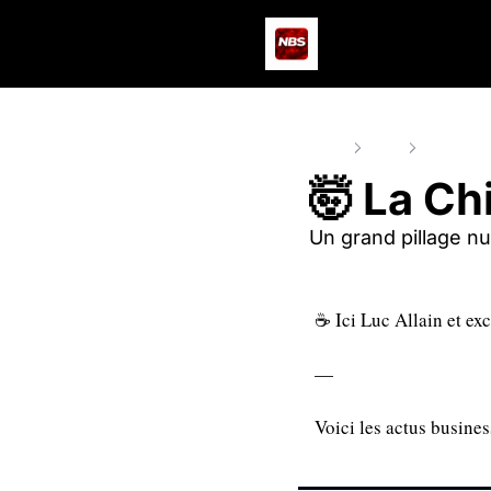
Home
Posts
🤯 La Chin
🤯 La Ch
Un grand pillage nu
☕ Ici Luc Allain et exc
—
Voici les actus busine