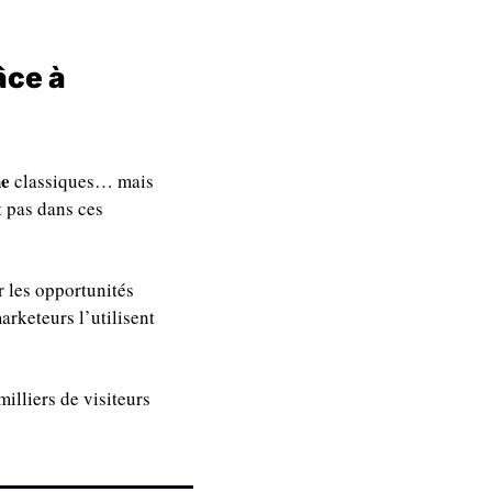
ce à 
e 
classiques… mais 
 pas dans ces 
r les opportunités 
rketeurs l’utilisent 
illiers de visiteurs 