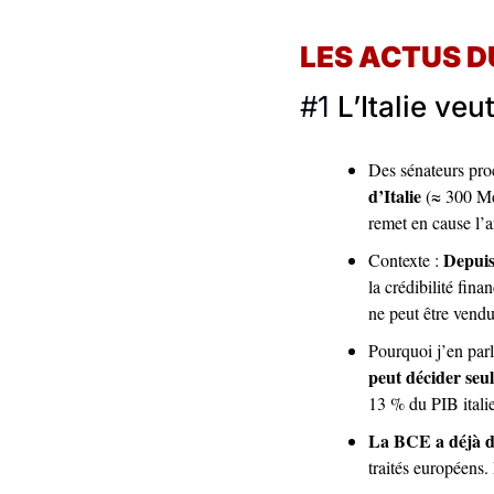
LES ACTUS D
#1 
L’Italie veu
Des sénateurs pro
d’Italie
 (≈ 300 Md
remet en cause l’a
 Depuis
Contexte :
la crédibilité fin
ne peut être vendu
Pourquoi j’en parl
peut décider seu
13 % du PIB italie
La BCE a déjà di
traités européens. 