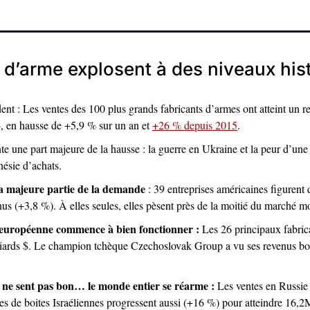
 d’arme explosent à des niveaux his
t : Les ventes des 100 plus grands fabricants d’armes ont atteint un re
en hausse de +5,9 % sur un an et 
+26 % depuis 2015
.
e une part majeure de la hausse : la guerre en Ukraine et la peur d’une
ésie d’achats. 
a majeure partie de la demande 
: 39 entreprises américaines figurent 
s (+3,8 %). À elles seules, elles pèsent près de la moitié du marché mo
 européenne commence à bien fonctionner :
 Les 26 principaux fabric
iards $. Le champion tchèque Czechoslovak Group a vu ses revenus bo
 ne sent pas bon… le monde entier se réarme :
 Les ventes en Russie
s de boites Israéliennes progressent aussi (+16 %) pour atteindre 16,2M