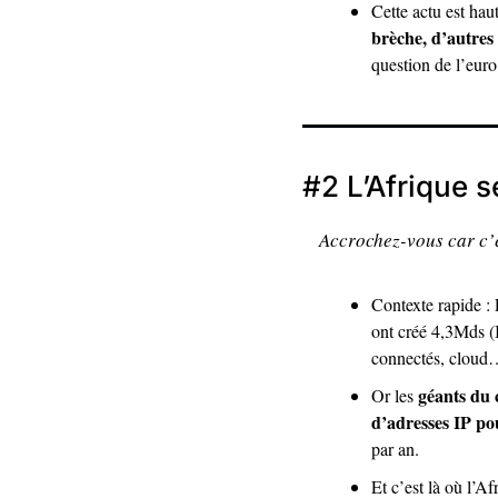
Cette actu est hau
brèche, d’autres
question de l’eur
#2 L’Afrique se
Accrochez-vous car c’e
Contexte rapide : 
ont créé 4,3Mds (
connectés, cloud…
géants du 
Or les 
d’adresses IP pou
par an. 
Et c’est là où l’A