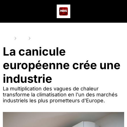
Actus
Podcast
Dev
Home
Posts
La canicule européenne crée une industrie
La canicule 
européenne crée une 
industrie
La multiplication des vagues de chaleur 
transforme la climatisation en l'un des marchés 
industriels les plus prometteurs d'Europe.