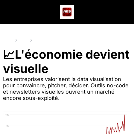
Actus
Podcast
Dev
Home
Posts
📈L'économie devient visuelle
📈L'économie devient 
visuelle
Les entreprises valorisent la data visualisation 
pour convaincre, pitcher, décider. Outils no-code 
et newsletters visuelles ouvrent un marché 
encore sous-exploité.