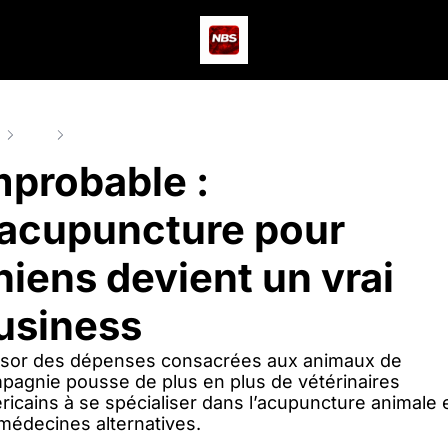
Actus
Podcast
Dev
e
Posts
Improbable : L’acupuncture pour chiens devient un vrai bu
mprobable : 
’acupuncture pour 
hiens devient un vrai 
usiness
ssor des dépenses consacrées aux animaux de 
agnie pousse de plus en plus de vétérinaires 
ricains à se spécialiser dans l’acupuncture animale e
médecines alternatives.