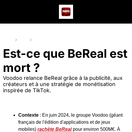
Actus
Podcast
Dev
Home
Posts
Est-ce que BeReal est mort ?
Est-ce que BeReal est 
mort ?
Voodoo relance BeReal grâce à la publicité, aux 
créateurs et à une stratégie de monétisation 
inspirée de TikTok.
Contexte
 : En juin 2024, le groupe Voodoo (géant 
français de l'édition d'applications et de jeux 
mobiles) 
rachète BeReal
 pour environ 500M€. À 