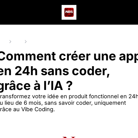
Actus
Podcast
Dev
ome
Posts
Comment créer une app en 24h sans coder, grâce à l’IA
Comment créer une app
en 24h sans coder, 
grâce à l’IA ?
ransformez votre idée en produit fonctionnel en 24h
u lieu de 6 mois, sans savoir coder, uniquement 
râce au Vibe Coding.