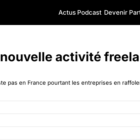
Actus
Podcast
Devenir Par
ouvelle activité freelance en vogue
nouvelle activité freel
iste pas en France pourtant les entreprises en raffole