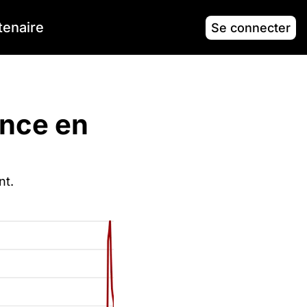
tenaire
Se connecter
ance en 
nt. 