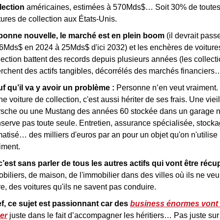
lection
 américaines, estimées à 570Mds$… Soit 30% de toutes 
tures de collection aux États-Unis.
bonne nouvelle, le marché est en plein boom 
(il devrait passe
6Mds$ en 2024 à 25Mds$ d'ici 2032) et les enchères de voitures
lection battent des records depuis plusieurs années (les collecti
rchent des actifs tangibles, décorrélés des marchés financiers
f qu’il va y avoir un problème : 
Personne n’en veut vraiment. h
ne voiture de collection, c'est aussi hériter de ses frais. Une vieil
sche ou une Mustang des années 60 stockée dans un garage n
serve pas toute seule. Entretien, assurance spécialisée, stocka
matisé… des milliers d'euros par an pour un objet qu'on n'utilise 
iment.
c’est sans parler de tous les autres actifs qui vont être récu
obiliers, de maison, de l'immobilier dans des villes où ils ne veu
re, des voitures qu'ils ne savent pas conduire.
f, ce sujet est passionnant car des 
business énormes vont 
er
 juste dans le fait d’accompagner les héritiers… Pas juste sur 