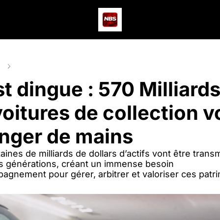
Actus
Podcast
Dev
ts
C’est dingue : 570 Milliards $ de voitures de collection vont chan
t dingue : 570 Milliards 
oitures de collection vo
nger de mains
ines de milliards de dollars d’actifs vont être transm
 générations, créant un immense besoin 
agnement pour gérer, arbitrer et valoriser ces patr