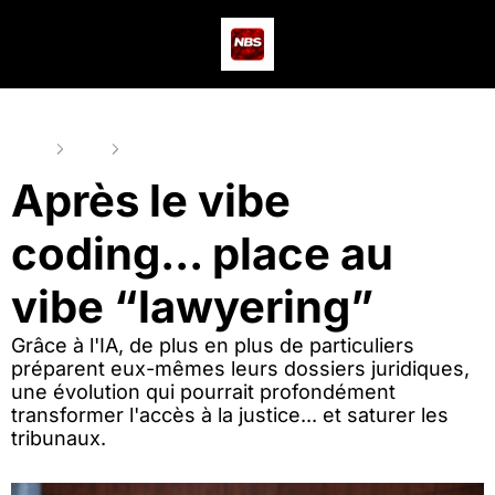
Actus
Podcast
Dev
Home
Posts
Après le vibe coding... place au vibe “lawyering”
Après le vibe 
coding... place au 
vibe “lawyering”
Grâce à l'IA, de plus en plus de particuliers 
préparent eux-mêmes leurs dossiers juridiques, 
une évolution qui pourrait profondément 
transformer l'accès à la justice... et saturer les 
tribunaux.