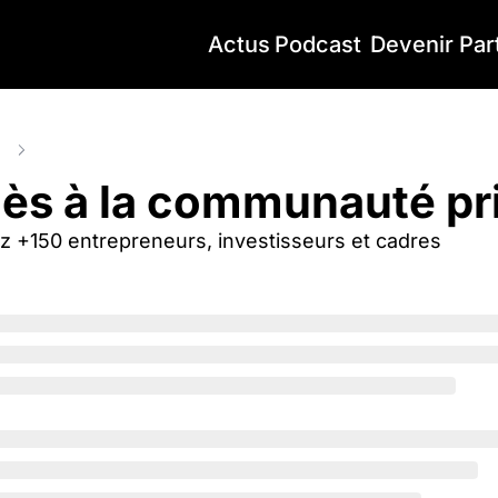
Actus
Podcast
Devenir Par
ts
Accès à la communauté privée
̀s à la communauté pr
z +150 entrepreneurs, investisseurs et cadres