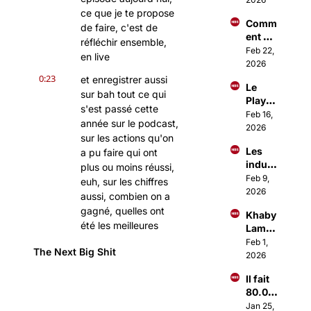
dont 
ce que je te propose 
Comm
tout 
de faire, c'est de 
ent 
Paris 
réfléchir ensemble, 
Investi
Feb 22, 
parle
en live
r 
2026
comm
0:23
et enregistrer aussi 
Le 
e les 
sur bah tout ce qui 
Playb
1% ?
s'est passé cette 
ook 
Feb 16, 
année sur le podcast, 
d'Ous
2026
sur les actions qu'on 
sama 
Les 
a pu faire qui ont 
Amma
indust
r pour 
plus ou moins réussi, 
ries 
Feb 9, 
lancer 
euh, sur les chiffres 
qui 
2026
des 
aussi, combien on a 
vont 
Busin
gagné, quelles ont 
Khaby 
décoll
ess à 
été les meilleures 
Lame 
er en 
+1M€
vidéos, quelles ont 
vend 
Feb 1, 
2026
The Next Big Shit
été les, les pires 
sa 
2026
boite 
vidéos.
Il fait 
1Mds$
0:37
Euh, et ce que l'on 
80.00
0€/mo
compte faire pour 
Jan 25, 