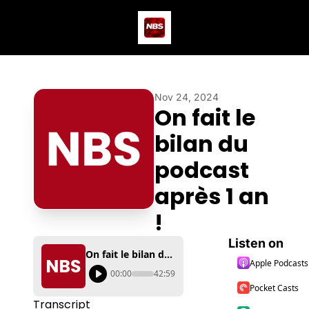
Actus
Podcast
Dev
Nov 24, 2024
On fait le 
bilan du 
podcast 
après 1 an 
!
Listen on
On fait le bilan du podcast après 1 an !
Apple Podcasts
00:00
42:59
Pocket Casts
Transcript