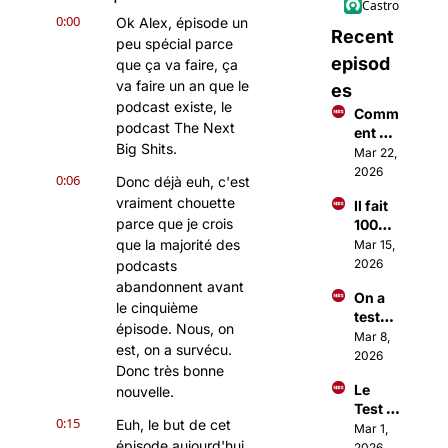
Castro
0:00
Ok Alex, épisode un 
Recent 
peu spécial parce 
episod
que ça va faire, ça 
va faire un an que le 
es
podcast existe, le 
Comm
podcast The Next 
ent 
Big Shits.
faire 
Mar 22, 
des €
2026
0:06
Donc déjà euh, c'est 
€€ 
vraiment chouette 
Il fait 
avec 
parce que je crois 
100M$ 
Open
à 18 
que la majorité des 
Mar 15, 
Claw ?
ans 
2026
podcasts 
grâce 
abandonnent avant 
On a 
à une 
le cinquième 
testé 
applic
épisode. Nous, on 
Open
Mar 8, 
ation
est, on a survécu. 
Claw 
2026
Donc très bonne 
(c'est 
Le 
nouvelle.
totale
Test 
ment 
0:15
Euh, le but de cet 
Sangu
Mar 1, 
fou)
épisode aujourd'hui, 
in 
2026