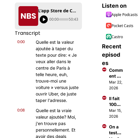
Listen on
L'app Store de ChatGPT vient de sortir - Volez ces 3 Idées Business
Apple Podcasts
00:00
50:43
Pocket Casts
Transcript
Castro
0:00
Quelle est la valeur 
Recent 
ajoutée à taper du 
episod
texte pour dire: « Je 
veux aller dans le 
es
centre de Paris à 
Comm
telle heure, euh, 
ent 
trouve-moi une 
faire 
Mar 22, 
voiture » versus juste 
des €
2026
€€ 
ouvrir Uber, de juste 
Il fait 
avec 
taper l'adresse.
100M$ 
Open
0:08
à 18 
Quelle est la vraie 
Mar 15, 
Claw ?
ans 
2026
valeur ajoutée? Moi, 
grâce 
j'en trouve pas 
On a 
à une 
personnellement. Et 
testé 
applic
avoir des deals 