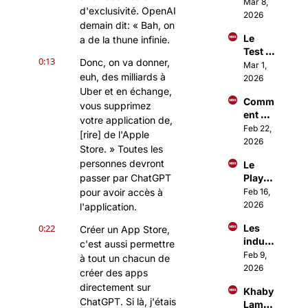
Open
Mar 8, 
ation
d'exclusivité. OpenAI 
Claw 
2026
demain dit: « Bah, on 
(c'est 
Le 
a de la thune infinie.
totale
Test 
ment 
0:13
Donc, on va donner, 
Sangu
Mar 1, 
fou)
euh, des milliards à 
in 
2026
dont 
Uber et en échange, 
Comm
tout 
vous supprimez 
ent 
Paris 
votre application de, 
Investi
Feb 22, 
parle
[rire] de l'Apple 
r 
2026
Store. » Toutes les 
comm
personnes devront 
Le 
e les 
passer par ChatGPT 
Playb
1% ?
ook 
pour avoir accès à 
Feb 16, 
d'Ous
2026
l'application.
sama 
0:22
Les 
Créer un App Store, 
Amma
indust
r pour 
c'est aussi permettre 
ries 
Feb 9, 
lancer 
à tout un chacun de 
qui 
2026
des 
créer des apps 
vont 
Busin
directement sur 
Khaby 
décoll
ess à 
ChatGPT. Si là, j'étais 
Lame 
er en 