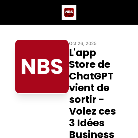
Actus
Podcast
Dev
Oct 26, 2025
L'app 
Store de 
ChatGPT 
vient de 
sortir - 
Volez ces 
3 Idées 
Business