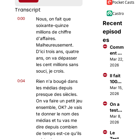
Pocket Casts
Transcript
Castro
0:00
Nous, on fait que 
Recent 
soixante-quinze 
episod
millions de chiffre 
d'affaires. 
es
Malheureusement. 
Comm
D'ici trois ans, quatre 
ent 
ans, on va dépasser 
faire 
Mar 22, 
les cent millions sans 
des €
2026
€€ 
souci, je crois.
Il fait 
avec 
0:04
Rien n'a bougé dans 
100M$ 
Open
à 18 
les médias depuis 
Mar 15, 
Claw ?
ans 
2026
presque des siècles. 
grâce 
On va faire un petit jeu 
On a 
à une 
ensemble, OK? Je vais 
testé 
applic
te donner le nom des 
Open
Mar 8, 
ation
médias et tu vas me 
Claw 
2026
dire depuis combien 
(c'est 
Le 
de temps est-ce qu'ils 
totale
Test 