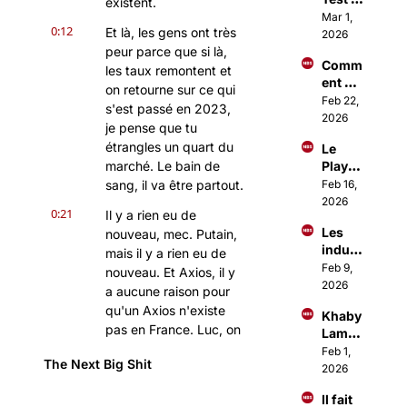
ment 
existent.
Sangu
Mar 1, 
fou)
0:12
Et là, les gens ont très 
in 
2026
dont 
peur parce que si là, 
Comm
tout 
les taux remontent et 
ent 
Paris 
on retourne sur ce qui 
Investi
Feb 22, 
parle
s'est passé en 2023, 
r 
2026
je pense que tu 
comm
étrangles un quart du 
Le 
e les 
marché. Le bain de 
Playb
1% ?
ook 
sang, il va être partout.
Feb 16, 
d'Ous
2026
0:21
Il y a rien eu de 
sama 
Les 
nouveau, mec. Putain, 
Amma
indust
r pour 
mais il y a rien eu de 
ries 
Feb 9, 
lancer 
nouveau. Et Axios, il y 
qui 
2026
des 
a aucune raison pour 
vont 
Busin
qu'un Axios n'existe 
Khaby 
décoll
ess à 
pas en France. Luc, on 
Lame 
er en 
+1M€
a découvert,
vend 
Feb 1, 
2026
The Next Big Shit
sa 
2026
0:33
tu m'as fait découvrir 
boite 
pour être plus précis, 
Il fait 
1Mds$