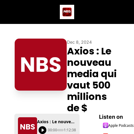
Actus
Podcast
Dev
Dec 8, 2024
Axios : Le 
nouveau 
media qui 
vaut 500 
millions 
de $
Listen on
Axios : Le nouveau media qui vaut 500 millions de $
Apple Podcasts
00:00
1:12:38