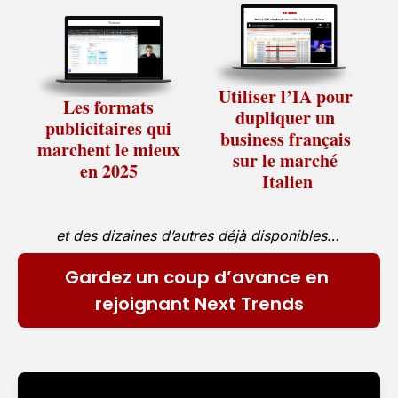
Utiliser l’IA pour 
Les formats 
dupliquer un 
publicitaires qui 
business français 
marchent le mieux 
sur le marché 
en 2025 
Italien
et des dizaines d’autres déjà disponibles…
Gardez un coup d’avance en 
rejoignant Next Trends