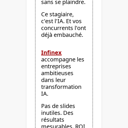
sans se plaindre.
Ce stagiaire, 
c'est l'IA. Et vos 
concurrents l'ont 
déjà embauché.
Infinex
accompagne les 
entreprises 
ambitieuses 
dans leur 
transformation 
IA. 
Pas de slides 
inutiles. Des 
résultats 
mesurables. ROI 